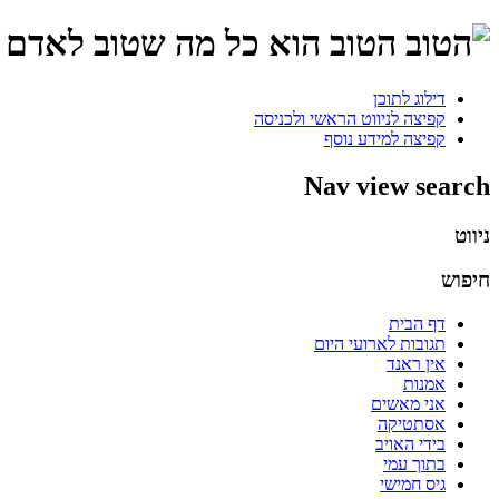
הטוב הוא כל מה שטוב לאדם ו
דילוג לתוכן
קפיצה לניווט הראשי ולכניסה
קפיצה למידע נוסף
Nav view search
ניווט
חיפוש
דף הבית
תגובות לארועי היום
אין ראנד
אמנות
אני מאשים
אסתטיקה
בידי האויב
בתוך עמי
גיס חמישי